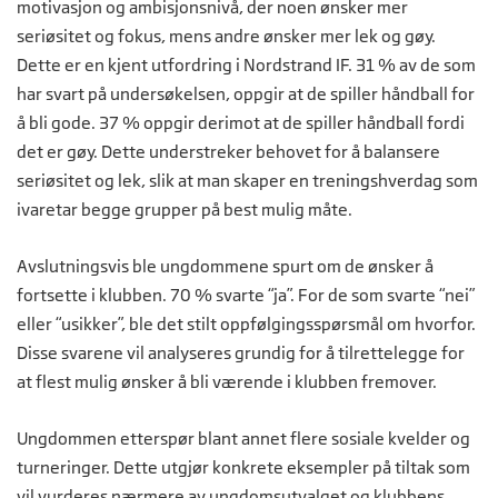
motivasjon og ambisjonsnivå, der noen ønsker mer
seriøsitet og fokus, mens andre ønsker mer lek og gøy.
Dette er en kjent utfordring i Nordstrand IF. 31 % av de som
har svart på undersøkelsen, oppgir at de spiller håndball for
å bli gode. 37 % oppgir derimot at de spiller håndball fordi
det er gøy. Dette understreker behovet for å balansere
seriøsitet og lek, slik at man skaper en treningshverdag som
ivaretar begge grupper på best mulig måte.
Avslutningsvis ble ungdommene spurt om de ønsker å
fortsette i klubben. 70 % svarte “ja”. For de som svarte “nei”
eller “usikker”, ble det stilt oppfølgingsspørsmål om hvorfor.
Disse svarene vil analyseres grundig for å tilrettelegge for
at flest mulig ønsker å bli værende i klubben fremover.
Ungdommen etterspør blant annet flere sosiale kvelder og
turneringer. Dette utgjør konkrete eksempler på tiltak som
vil vurderes nærmere av ungdomsutvalget og klubbens