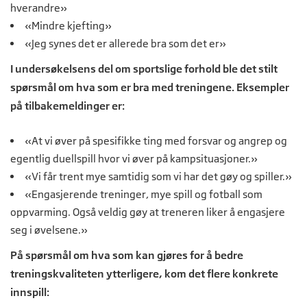
hverandre»
«Mindre kjefting»
«Jeg synes det er allerede bra som det er»
I undersøkelsens del om sportslige forhold ble det stilt
spørsmål om hva som er bra med treningene. Eksempler
på tilbakemeldinger er:
«At vi øver på spesifikke ting med forsvar og angrep og
egentlig duellspill hvor vi øver på kampsituasjoner.»
«Vi får trent mye samtidig som vi har det gøy og spiller.»
«Engasjerende treninger, mye spill og fotball som
oppvarming. Også veldig gøy at treneren liker å engasjere
seg i øvelsene.»
På spørsmål om hva som kan gjøres for å bedre
treningskvaliteten ytterligere, kom det flere konkrete
innspill: