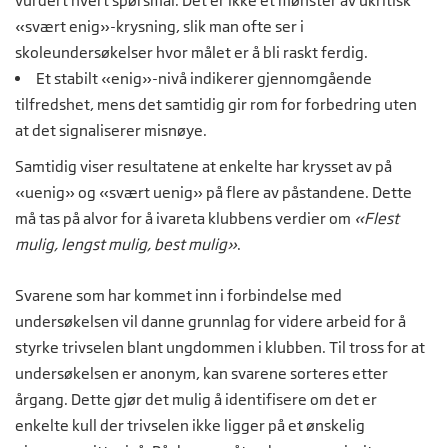
vurdert hvert spørsmål. Det er ikke et mønster av ukritisk
«svært enig»-krysning, slik man ofte ser i
skoleundersøkelser hvor målet er å bli raskt ferdig.
Et stabilt «enig»-nivå indikerer gjennomgående
tilfredshet, mens det samtidig gir rom for forbedring uten
at det signaliserer misnøye.
Samtidig viser resultatene at enkelte har krysset av på
«uenig» og «svært uenig» på flere av påstandene. Dette
må tas på alvor for å ivareta klubbens verdier om
«Flest
mulig, lengst mulig, best mulig»
.
Svarene som har kommet inn i forbindelse med
undersøkelsen vil danne grunnlag for videre arbeid for å
styrke trivselen blant ungdommen i klubben. Til tross for at
undersøkelsen er anonym, kan svarene sorteres etter
årgang. Dette gjør det mulig å identifisere om det er
enkelte kull der trivselen ikke ligger på et ønskelig