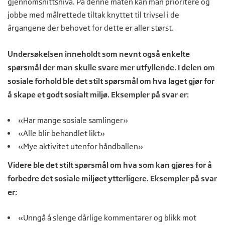
gjennomsnittsnivå. På denne måten kan man prioritere og
jobbe med målrettede tiltak knyttet til trivsel i de
årgangene der behovet for dette er aller størst.
Undersøkelsen inneholdt som nevnt også enkelte
spørsmål der man skulle svare mer utfyllende. I delen om
sosiale forhold ble det stilt spørsmål om hva laget gjør for
å skape et godt sosialt miljø. Eksempler på svar er:
«Har mange sosiale samlinger»
«Alle blir behandlet likt»
«Mye aktivitet utenfor håndballen»
Videre ble det stilt spørsmål om hva som kan gjøres for å
forbedre det sosiale miljøet ytterligere. Eksempler på svar
er:
«Unngå å slenge dårlige kommentarer og blikk mot