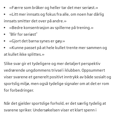
«Færre som bråker og heller tar det mer seriøst.»
«Litt mer innsats og fokus fra alle, om noen har dårlig
innsats smitter det over på andre.»
«Bedre konsentrasjon av spillerne på trening.»
“Blir for seriøst”
«Gjort det barna synes er gøy.»
«Kunne passet på at hele kullet trente mer sammen og
at kullet ikke splittes.»
Slike svar gir et tydeligere og mer detaljert perspektiv
vedrørende ungdommens trivsel i klubben. Oppsummert
viser svarene et generelt positivt inntrykk av både sosialt og
sportslig miljø, men også tydelige signaler om at det er rom
for forbedringer.
Når det gjelder sportslige forhold, er det særlig tydelig at
svarene spriker. Undersøkelsen viser et klart spenn i