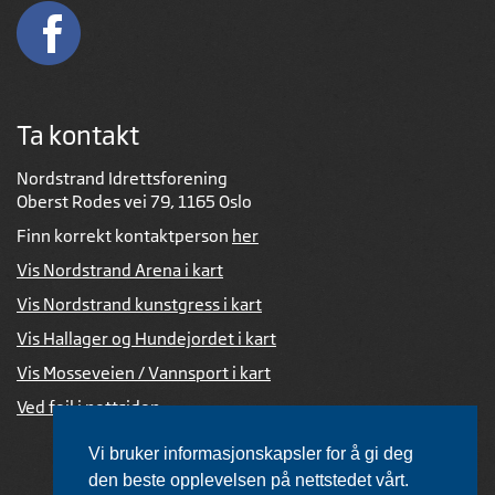
Ta kontakt
Nordstrand Idrettsforening
Oberst Rodes vei 79, 1165 Oslo
Finn korrekt kontaktperson
her
Vis Nordstrand Arena i kart
Vis Nordstrand kunstgress i kart
Vis Hallager og Hundejordet i kart
Vis Mosseveien / Vannsport i kart
Ved feil i nettsiden
Vi bruker informasjonskapsler for å gi deg
den beste opplevelsen på nettstedet vårt.