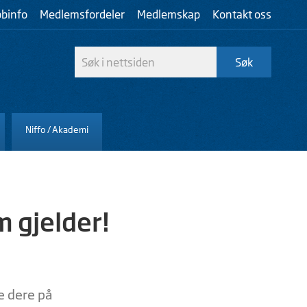
bbinfo
Medlemsfordeler
Medlemskap
Kontakt oss
Niffo / Akademi
m gjelder!
e dere på