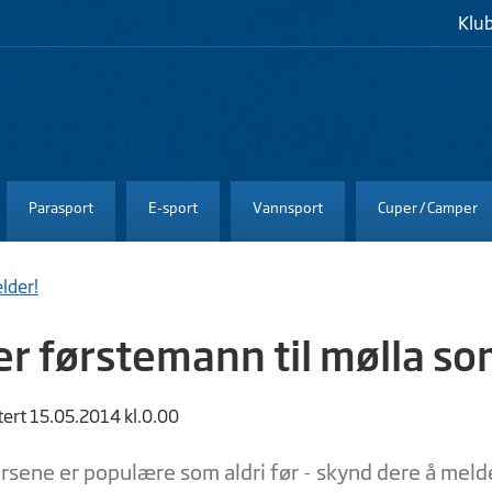
Klu
Parasport
E-sport
Vannsport
Cuper / Camper
lder!
er førstemann til mølla so
tert 15.05.2014 kl.0.00
rsene er populære som aldri før - skynd dere å meld