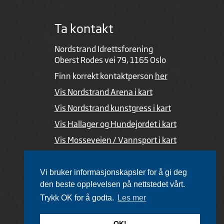
Ta kontakt
Nordstrand Idrettsforening
Oberst Rodes vei 79, 1165 Oslo
Finn korrekt kontaktperson
her
Vis Nordstrand Arena i kart
Vis Nordstrand kunstgress i kart
Vis Hallager og Hundejordet i kart
Vis Mosseveien / Vannsport i kart
Ved feil i nettsiden
Vi bruker informasjonskapsler for å gi deg
den beste opplevelsen på nettstedet vårt.
Trykk OK for å godta.
Les mer
Utviklet av Netlab
,
publiseres med eRedaktør
OK!