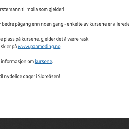
r bedre pågang enn noen gang - enkelte av kursene er allerede f
e plass på kursene, gjelder det å være rask.
skjer på
www.paameding.no
e informasjon om
kursene
.