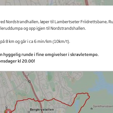
 ved Nordstrandhallen, løper til Lambertseter Friidrettsbane, 
ulleruddumpa og opp igjen til Nordstrandshallen.
på 8 km og går i ca 6 min/km (10km/t).
n hyggelig runde i fine omgivelser i skravletempo.
onsdager kl 20.00!