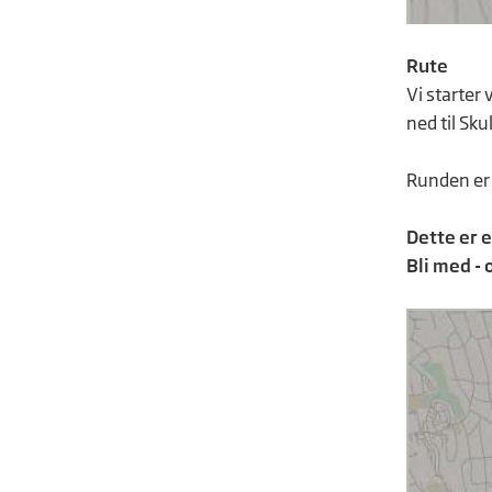
Rute
Vi starter
ned til Sk
Runden er 
Dette er e
Bli med - 