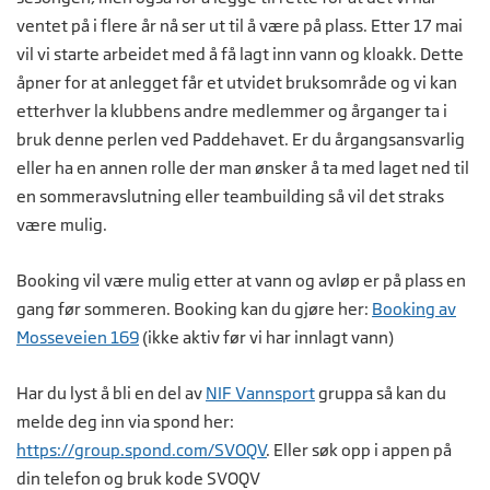
ventet på i flere år nå ser ut til å være på plass. Etter 17 mai
vil vi starte arbeidet med å få lagt inn vann og kloakk. Dette
åpner for at anlegget får et utvidet bruksområde og vi kan
etterhver la klubbens andre medlemmer og årganger ta i
bruk denne perlen ved Paddehavet. Er du årgangsansvarlig
eller ha en annen rolle der man ønsker å ta med laget ned til
en sommeravslutning eller teambuilding så vil det straks
være mulig.
Booking vil være mulig etter at vann og avløp er på plass en
gang før sommeren. Booking kan du gjøre her:
Booking av
Mosseveien 169
(ikke aktiv før vi har innlagt vann)
Har du lyst å bli en del av
NIF Vannsport
gruppa så kan du
melde deg inn via spond her:
https://group.spond.com/SVOQV
. Eller søk opp i appen på
din telefon og bruk kode SVOQV