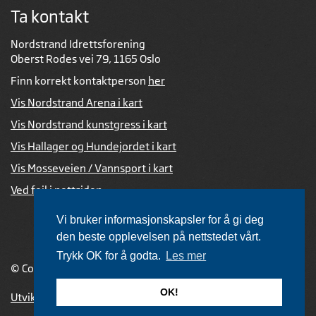
Ta kontakt
Nordstrand Idrettsforening
Oberst Rodes vei 79, 1165 Oslo
Finn korrekt kontaktperson
her
Vis Nordstrand Arena i kart
Vis Nordstrand kunstgress i kart
Vis Hallager og Hundejordet i kart
Vis Mosseveien / Vannsport i kart
Ved feil i nettsiden
Vi bruker informasjonskapsler for å gi deg
den beste opplevelsen på nettstedet vårt.
Trykk OK for å godta.
Les mer
© Copyright 2026 |
Personvernerklæring
OK!
Utviklet av Netlab
,
publiseres med eRedaktør