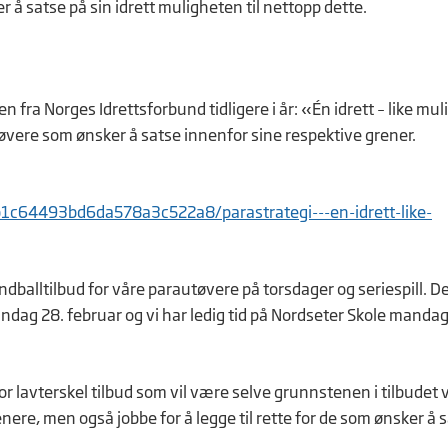
 å satse på sin idrett muligheten til nettopp dette.
fra Norges Idrettsforbund tidligere i år: «Én idrett – like mul
 utøvere som ønsker å satse innenfor sine respektive grener.
1c64493bd6da578a3c522a8/parastrategi---en-idrett-like-
dballtilbud for våre parautøvere på torsdager og seriespill. Det
dag 28. februar og vi har ledig tid på Nordseter Skole mandage
for lavterskel tilbud som vil være selve grunnstenen i tilbudet v
renere, men også jobbe for å legge til rette for de som ønsker å