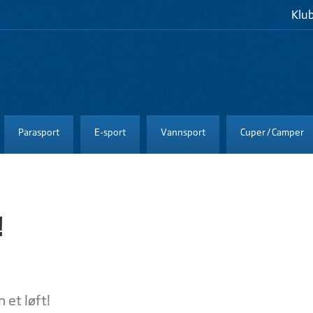
Klu
Parasport
E-sport
Vannsport
Cuper / Camper
!
 et løft!