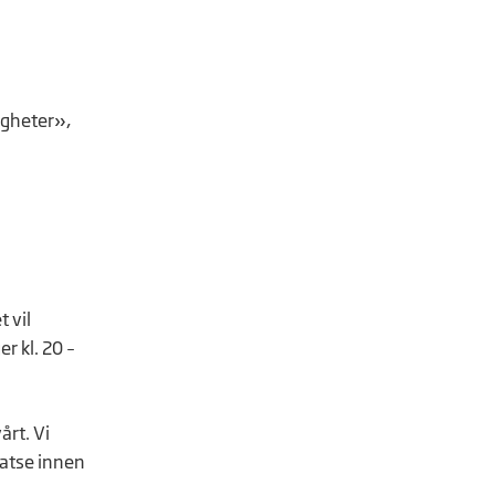
igheter»,
 vil
r kl. 20 –
årt. Vi
 satse innen