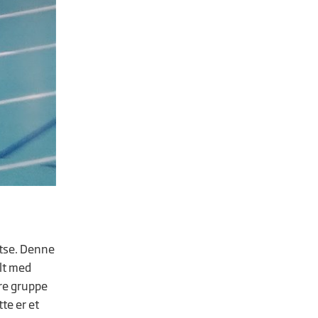
atse. Denne
elt med
dre gruppe
tte er et