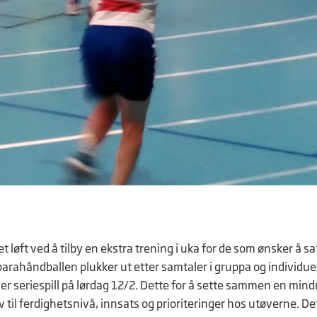
t løft ved å tilby en ekstra trening i uka for de som ønsker å s
parahåndballen plukker ut etter samtaler i gruppa og individu
er seriespill på lørdag 12/2. Dette for å sette sammen en min
rav til ferdighetsnivå, innsats og prioriteringer hos utøverne. De