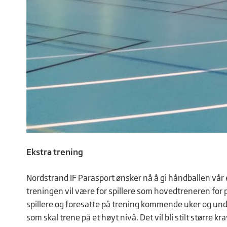
Ekstra trening
Nordstrand IF Parasport ønsker nå å gi håndballen vår e
treningen vil være for spillere som hovedtreneren for 
spillere og foresatte på trening kommende uker og und
som skal trene på et høyt nivå. Det vil bli stilt større k