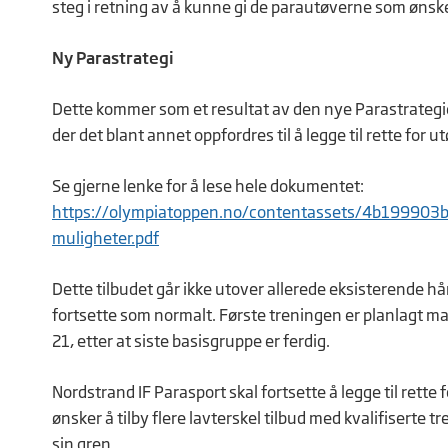
steg i retning av å kunne gi de parautøverne som ønsker
Ny Parastrategi
Dette kommer som et resultat av den nye Parastrategien 
der det blant annet oppfordres til å legge til rette for
Se gjerne lenke for å lese hele dokumentet:
https://olympiatoppen.no/contentassets/4b199903b
muligheter.pdf
Dette tilbudet går ikke utover allerede eksisterende hån
fortsette som normalt. Første treningen er planlagt man
21, etter at siste basisgruppe er ferdig.
Nordstrand IF Parasport skal fortsette å legge til rette 
ønsker å tilby flere lavterskel tilbud med kvalifiserte t
sin gren.