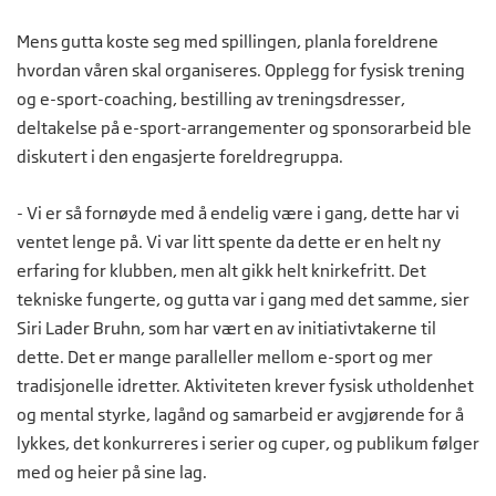
Mens gutta koste seg med spillingen, planla foreldrene
hvordan våren skal organiseres. Opplegg for fysisk trening
og e-sport-coaching, bestilling av treningsdresser,
deltakelse på e-sport-arrangementer og sponsorarbeid ble
diskutert i den engasjerte foreldregruppa.
- Vi er så fornøyde med å endelig være i gang, dette har vi
ventet lenge på. Vi var litt spente da dette er en helt ny
erfaring for klubben, men alt gikk helt knirkefritt. Det
tekniske fungerte, og gutta var i gang med det samme, sier
Siri Lader Bruhn, som har vært en av initiativtakerne til
dette. Det er mange paralleller mellom e-sport og mer
tradisjonelle idretter. Aktiviteten krever fysisk utholdenhet
og mental styrke, lagånd og samarbeid er avgjørende for å
lykkes, det konkurreres i serier og cuper, og publikum følger
med og heier på sine lag.