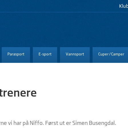
Klu
Parasport
E-sport
Vannsport
Cuper / Camper
-trenere
erne vi har på Niffo. Først ut er Simen Busengdal.