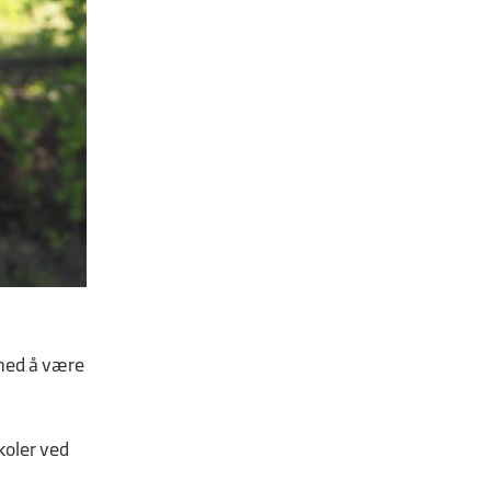
 med å være
koler ved