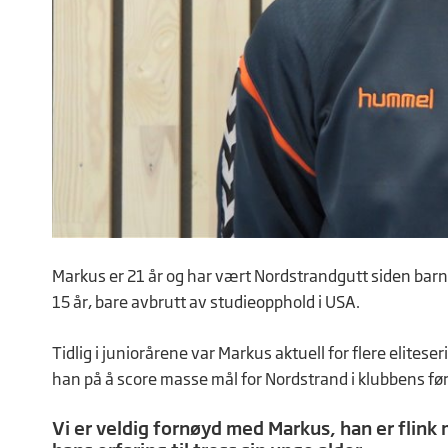
Markus er 21 år og har vært Nordstrandgutt siden barne
15 år, bare avbrutt av studieopphold i USA.
Tidlig i juniorårene var Markus aktuell for flere elitese
han på å score masse mål for Nordstrand i klubbens førs
Vi er veldig fornøyd med Markus, han er flink 