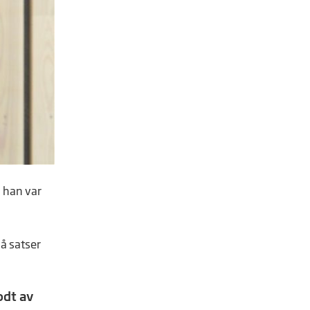
n han var
Nå satser
odt av