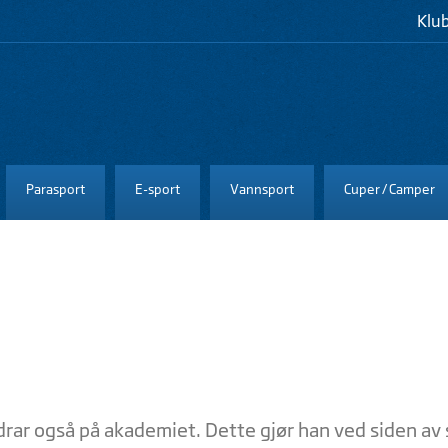
Klu
Parasport
E-sport
Vannsport
Cuper / Camper
drar også på akademiet. Dette gjør han ved siden av 