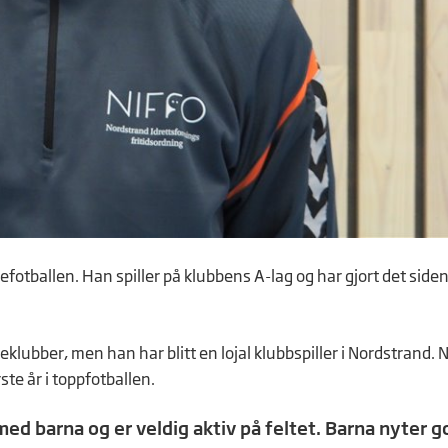
fotballen. Han spiller på klubbens A-lag og har gjort det side
rieklubber, men han har blitt en lojal klubbspiller i Nordstrand. 
te år i toppfotballen.
med barna og er veldig aktiv på feltet. Barna nyter g