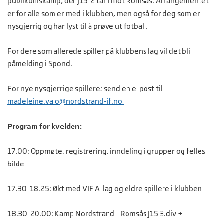
publikumskamp, der J15-2 tar i mot Romsås. Arrangementet
er for alle som er med i klubben, men også for deg som er
nysgjerrig og har lyst til å prøve ut fotball.
For dere som allerede spiller på klubbens lag vil det bli
påmelding i Spond.
For nye nysgjerrige spillere; send en e-post til
madeleine.valo@nordstrand-if.no
Program for kvelden:
17.00: Oppmøte, registrering, inndeling i grupper og felles
bilde
17.30-18.25: Økt med VIF A-lag og eldre spillere i klubben
18.30-20.00: Kamp Nordstrand - Romsås J15 3.div +