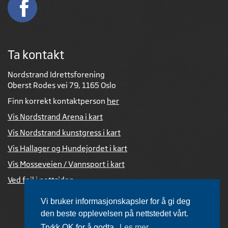
Ta kontakt
Nordstrand Idrettsforening
Oberst Rodes vei 79, 1165 Oslo
Finn korrekt kontaktperson
her
Vis Nordstrand Arena i kart
Vis Nordstrand kunstgress i kart
Vis Hallager og Hundejordet i kart
Vis Mosseveien / Vannsport i kart
Ved feil i nettsiden
Vi bruker informasjonskapsler for å gi deg
den beste opplevelsen på nettstedet vårt.
Trykk OK for å godta.
Les mer