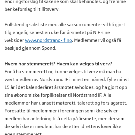
endringsforslag til sakene som skal behandles, og fremme
benkeforslag til tillitsverv.
Fullstendig saksliste med alle saksdokumenter vil bli gjort
tilgjengelig senest én uke før årsmøtet på NIF sine
websider
www.nordstrand-if.no
. Medlemmer vil også få
beskjed gjennom Spond.
Hvem har stemmerett? Hvem kan velges til verv?
For å ha stemmerett og kunne velges til verv må man ha
vært medlem av Nordstrand IF i minst én måned, fylle minst
15 år i det kalenderåret årsmøtet avholdes, og ha gjort opp
sine økonomiske forpliktelser til Nordstrand IF. Alle
medlemmer har uansett møterett, talerett og forslagsrett.
Foresatte til medlemmer i foreningen som ikke selv er
medlem har anledning til å delta på årsmøte, men dersom
de selv ikke er medlem, har de etter idrettens lover ikke
egen stemmerett.