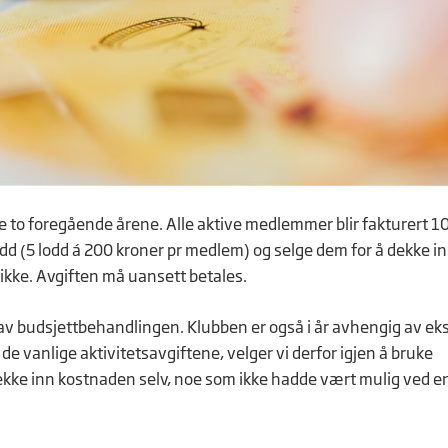
e to foregående årene. Alle aktive medlemmer blir fakturert 1
d (5 lodd á 200 kroner pr medlem) og selge dem for å dekke in
 ikke. Avgiften må uansett betales.
 av budsjettbehandlingen. Klubben er også i år avhengig av ek
e de vanlige aktivitetsavgiftene, velger vi derfor igjen å bruke
dekke inn kostnaden selv, noe som ikke hadde vært mulig ved e