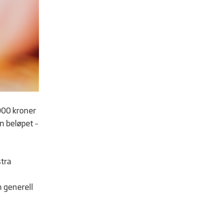
000 kroner
n beløpet –
stra
n generell