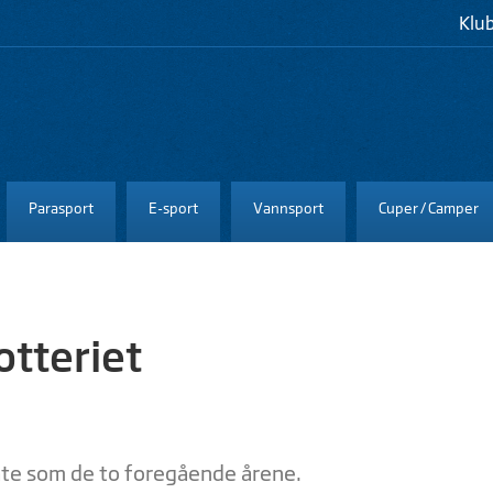
Klu
Parasport
E-sport
Vannsport
Cuper / Camper
otteriet
åte som de to foregående årene.