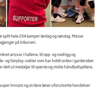
 ble spilt hele 234 kamper lørdag og søndag. Masse
agjenger på tribunen.
rordnet ansvar i hallene, til opp- og nedrigg og
ydde- og fairplay-vakter som har holdt orden i garderober
r delt ut medaljer til spente og stolte håndballspillere,
r super innsats og at dere løser uforutsette hendelser