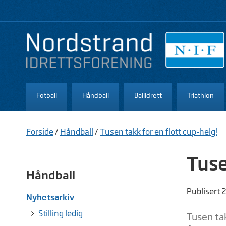
Fotball
Håndball
Ballidrett
Triathlon
Forside
/
Håndball
/
Tusen takk for en flott cup-helg!
Tuse
Håndball
Publisert 
Nyhetsarkiv
Stilling ledig
Tusen tak