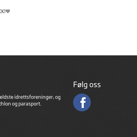
K!💙
Følg oss
eldste idrettsforeninger, og
athlon og parasport.