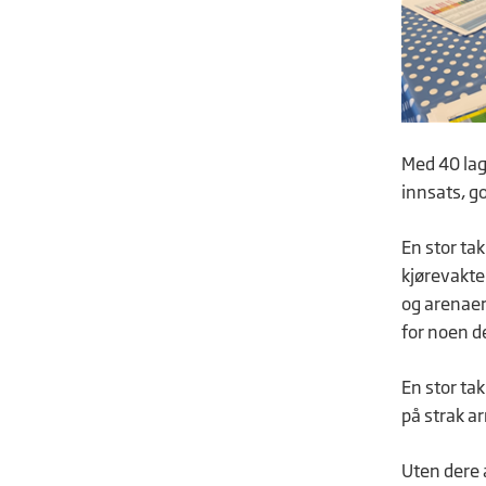
Med 40 lag 
innsats, g
En stor tak
kjørevakter
og arenaer,
for noen d
En stor tak
på strak a
Uten dere a