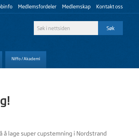
bbinfo
Medlemsfordeler
Medlemskap
Kontakt oss
Niffo / Akademi
g!
på å lage super cupstemning i Nordstrand