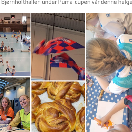
 Bjørnholthallen under Puma-cupen vår denne helge