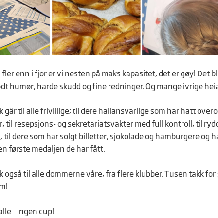
fler enn i fjor er vi nesten på maks kapasitet, det er gøy! Det
odt humør, harde skudd og fine redninger. Og mange ivrige hei
k går til alle frivillige; til dere hallansvarlige som har hatt ove
, til resepsjons- og sekretariatsvakter med full kontroll, til r
 til dere som har solgt billetter, sjokolade og hamburgere og ha
en første medaljen de har fått.
k også til alle dommerne våre, fra flere klubber. Tusen takk fo
rm!
lle - ingen cup!