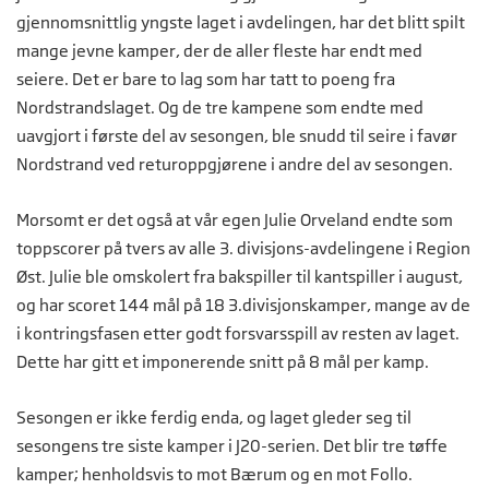
gjennomsnittlig yngste laget i avdelingen, har det blitt spilt
mange jevne kamper, der de aller fleste har endt med
seiere. Det er bare to lag som har tatt to poeng fra
Nordstrandslaget. Og de tre kampene som endte med
uavgjort i første del av sesongen, ble snudd til seire i favør
Nordstrand ved returoppgjørene i andre del av sesongen.
Morsomt er det også at vår egen Julie Orveland endte som
toppscorer på tvers av alle 3. divisjons-avdelingene i Region
Øst. Julie ble omskolert fra bakspiller til kantspiller i august,
og har scoret 144 mål på 18 3.divisjonskamper, mange av de
i kontringsfasen etter godt forsvarsspill av resten av laget.
Dette har gitt et imponerende snitt på 8 mål per kamp.
Sesongen er ikke ferdig enda, og laget gleder seg til
sesongens tre siste kamper i J20-serien. Det blir tre tøffe
kamper; henholdsvis to mot Bærum og en mot Follo.