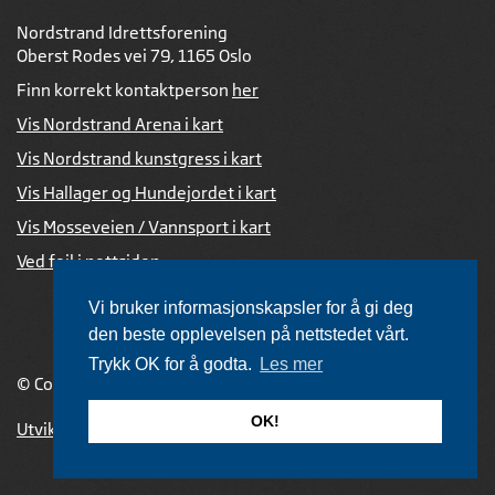
Nordstrand Idrettsforening
Oberst Rodes vei 79, 1165 Oslo
Finn korrekt kontaktperson
her
Vis Nordstrand Arena i kart
Vis Nordstrand kunstgress i kart
Vis Hallager og Hundejordet i kart
Vis Mosseveien / Vannsport i kart
Ved feil i nettsiden
Vi bruker informasjonskapsler for å gi deg
den beste opplevelsen på nettstedet vårt.
Trykk OK for å godta.
Les mer
© Copyright 2026 |
Personvernerklæring
OK!
Utviklet av Netlab
,
publiseres med eRedaktør