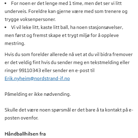
For noen er det lenge med 1 time, men det ser vi litt
underveis. Foreldre kan gjerne være med som trenere og
trygge voksenpersoner.
Vi vil leke litt, kaste litt ball, ha noen stasjonsøvelser,
men først og fremst skape et trygt miljø for å oppleve
mestring.
Hvis du som forelder allerede nå vet at du vil bidra fremover
er det veldig fint hvis du sender meg en tekstmelding eller
ringer 99110343 eller sender en e-post til
Erik.nyheim@nordstrand-if.no
Påmelding er ikke nødvending.
Skulle det være noen spørsmål er det bare å ta kontakt på e-
posten ovenfor.
Håndballhilsen fra