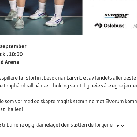
 september
 kl. 18:30
nd Arena
spillere får storfint besøk når
Larvik
, et av landets aller bes
ve topphåndball på nært hold og samtidig heie våre egne jenter f
lle som var med og skapte magisk stemning mot Elverum kommer
t i hallen!
le tribunene og gi damelaget den støtten de fortjener 💙🤍