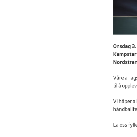
Onsdag 3.
Kampstart
Nordstra
Våre a-lags
til å opple
Vi håper a
håndballfes
La oss fyl