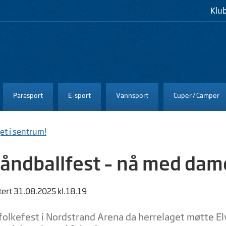
Klu
Parasport
E-sport
Vannsport
Cuper / Camper
et i sentrum!
åndballfest – nå med dame
tert 31.08.2025 kl.18.19
 folkefest i Nordstrand Arena da herrelaget møtte E