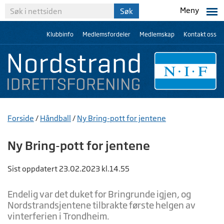
Meny
Klubbinfo
Medlemsfordeler
Medlemskap
Kontakt oss
Forside
/
Håndball
/
Ny Bring-pott for jentene
Ny Bring-pott for jentene
Sist oppdatert 23.02.2023 kl.14.55
Endelig var det duket for Bringrunde igjen, og
Nordstrandsjentene tilbrakte første helgen av
vinterferien i Trondheim.