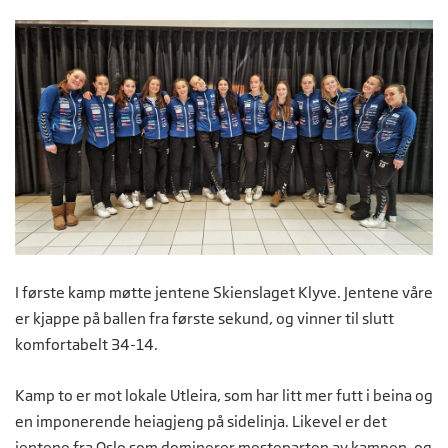
I første kamp møtte jentene Skienslaget Klyve. Jentene våre
er kjappe på ballen fra første sekund, og vinner til slutt
komfortabelt 34-14.
Kamp to er mot lokale Utleira, som har litt mer futt i beina og
en imponerende heiagjeng på sidelinja. Likevel er det
jentene fra Oslo som dominerer mesteparten av kampen, og