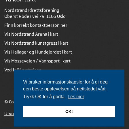
Nordstrand Idrettsforening
Oberst Rodes vei 79, 1165 Oslo
Finn korrekt kontaktperson
her
Vis Nordstrand Arena i kart
Vis Nordstrand kunstgress i kart
Vis Hallager og Hundejordet i kart
Vis Mosseveien / Vannsport i kart
Ved feil i nettsiden
Vi bruker informasjonskapsler for å gi deg
den beste opplevelsen på nettstedet vårt.
Trykk OK for å godta.
Les mer
© Copyright 2026 |
Personvernerklæring
OK!
Utviklet av Netlab
,
publiseres med eRedaktør