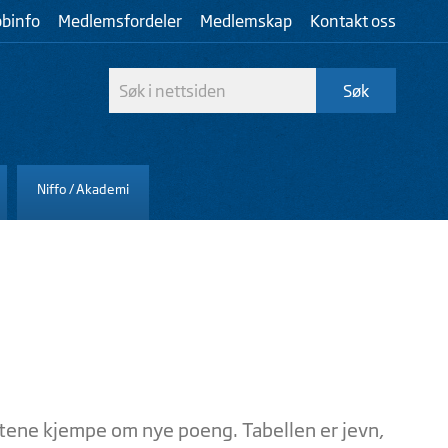
bbinfo
Medlemsfordeler
Medlemskap
Kontakt oss
Niffo / Akademi
jentene kjempe om nye poeng. Tabellen er jevn,