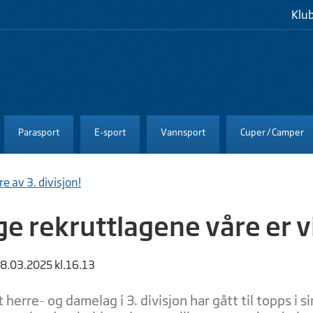
Klu
Parasport
E-sport
Vannsport
Cuper / Camper
e av 3. divisjon!
e rekruttlagene våre er vi
28.03.2025 kl.16.13
 herre- og damelag i 3. divisjon har gått til topps i si