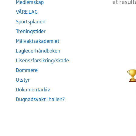
et result
Medlemskap
VÅRE LAG
Sportsplanen
Treningstider
Målvaktsakademiet
Laglederhåndboken
Lisens/forsikring/skade
Dommere
Utstyr
Dokumentarkiv
Dugnadsvakt i hallen?