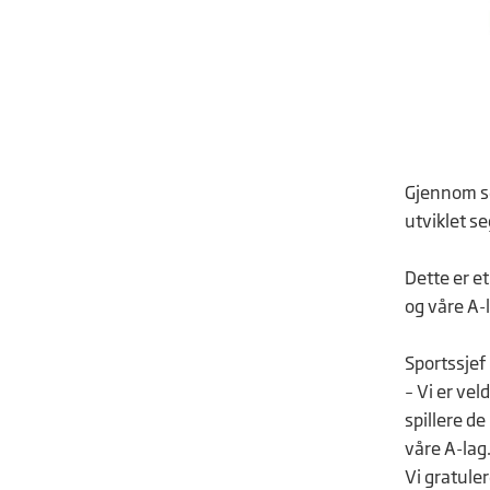
Gjennom se
utviklet se
Dette er e
og våre A-l
Sportssjef
– Vi er vel
spillere de
våre A-lag
Vi gratule