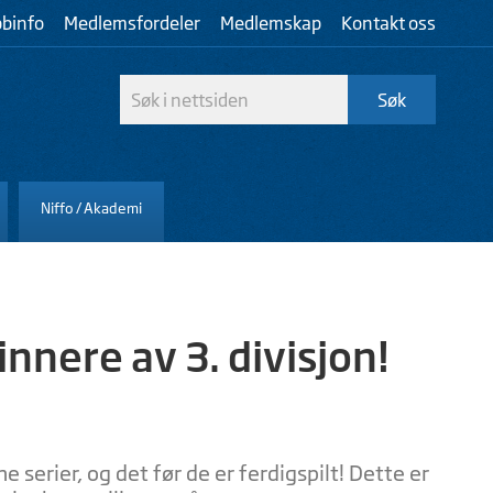
bbinfo
Medlemsfordeler
Medlemskap
Kontakt oss
Niffo / Akademi
nnere av 3. divisjon!
ne serier, og det før de er ferdigspilt! Dette er