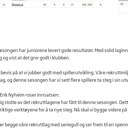
songen har juniorene levert gode resultater. Med solid laginn
g og vist at det gror godt i klubben.
t bevis på at vi jobber godt med spillerutvikling. Våre rekrutt
ag, og denne sesongen har vi sett flere spillere ta steg i sin utv
 Erik Nyheim roser innsatsen:
dig stolte av det rekruttlagene har fått til denne sesongen. Dett
 riktige verktøyene for å ta nye steg. Nå skal vi bygge videre på d
.
rer begge våre rekruttlag med seriegull og ser frem til en spen