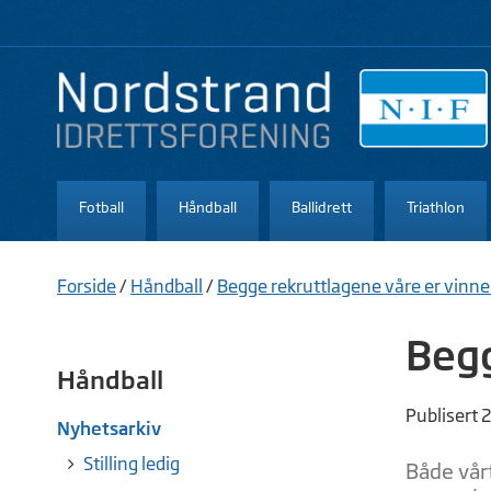
Fotball
Håndball
Ballidrett
Triathlon
Forside
/
Håndball
/
Begge rekruttlagene våre er vinner
Begg
Håndball
Publisert 
Nyhetsarkiv
Stilling ledig
Både vårt