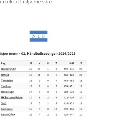
r i rekruttmiljøene våre.