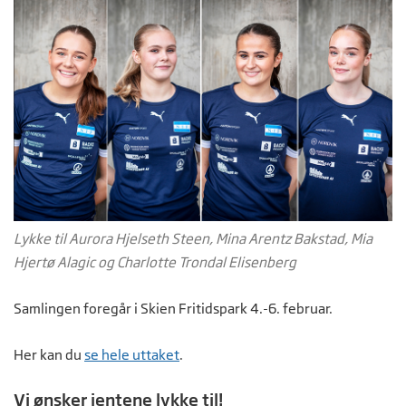
Lykke til Aurora Hjelseth Steen, Mina Arentz Bakstad, Mia
Hjertø Alagic og Charlotte Trondal Elisenberg
Samlingen foregår i Skien Fritidspark 4.-6. februar.
Her kan du
se hele uttaket
.
Vi ønsker jentene lykke til!