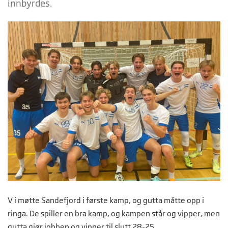
innbyrdes.
V i møtte Sandefjord i første kamp, og gutta måtte opp i
ringa. De spiller en bra kamp, og kampen står og vipper, men
gutta gjør jobben og vinner til slutt 28-25.