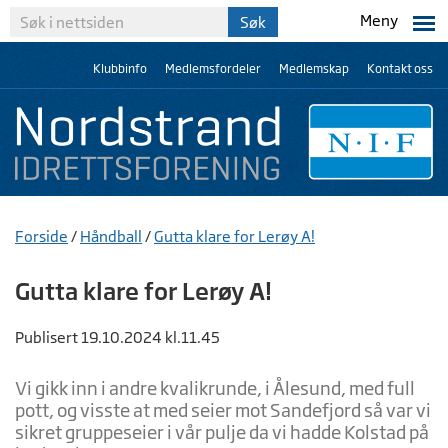
Meny
Klubbinfo
Medlemsfordeler
Medlemskap
Kontakt oss
Forside
/
Håndball
/
Gutta klare for Lerøy A!
Gutta klare for Lerøy A!
Publisert 19.10.2024 kl.11.45
Vi gikk inn i andre kvalikrunde, i Ålesund, med full
pott, og visste at med seier mot Sandefjord så var vi
sikret gruppeseier i vår pulje da vi hadde Kolstad på