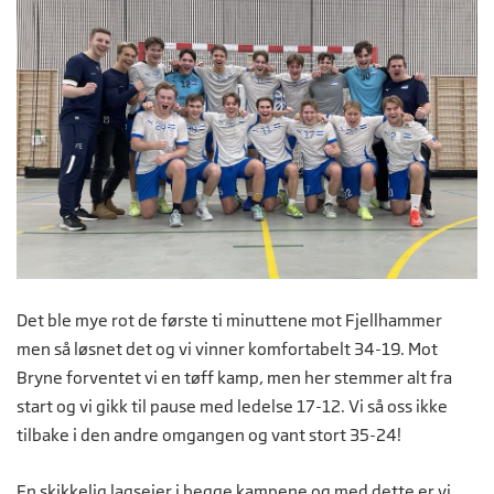
Det ble mye rot de første ti minuttene mot Fjellhammer
men så løsnet det og vi vinner komfortabelt 34-19. Mot
Bryne forventet vi en tøff kamp, men her stemmer alt fra
start og vi gikk til pause med ledelse 17-12. Vi så oss ikke
tilbake i den andre omgangen og vant stort 35-24!
En skikkelig lagseier i begge kampene og med dette er vi