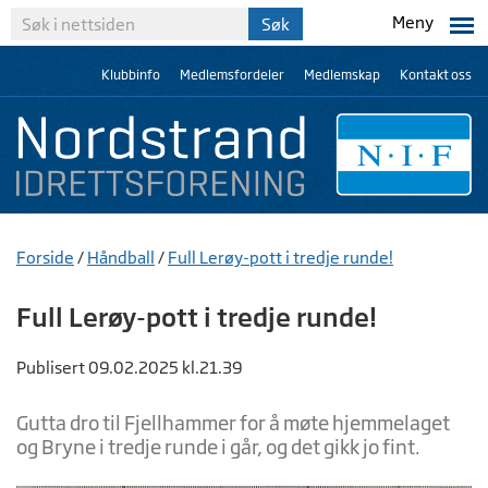
Meny
Klubbinfo
Medlemsfordeler
Medlemskap
Kontakt oss
Forside
/
Håndball
/
Full Lerøy-pott i tredje runde!
Full Lerøy-pott i tredje runde!
Publisert 09.02.2025 kl.21.39
Gutta dro til Fjellhammer for å møte hjemmelaget
og Bryne i tredje runde i går, og det gikk jo fint.