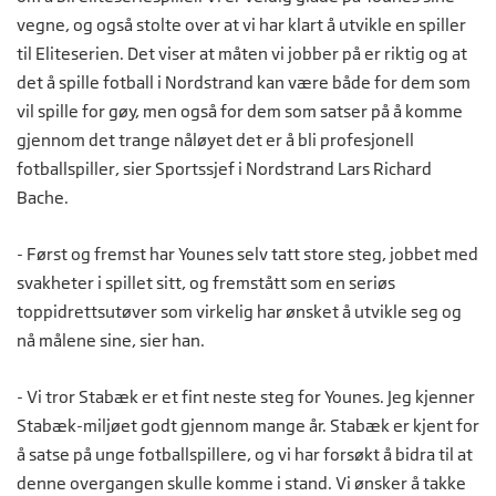
vegne, og også stolte over at vi har klart å utvikle en spiller
til Eliteserien. Det viser at måten vi jobber på er riktig og at
det å spille fotball i Nordstrand kan være både for dem som
vil spille for gøy, men også for dem som satser på å komme
gjennom det trange nåløyet det er å bli profesjonell
fotballspiller, sier Sportssjef i Nordstrand Lars Richard
Bache.
- Først og fremst har Younes selv tatt store steg, jobbet med
svakheter i spillet sitt, og fremstått som en seriøs
toppidrettsutøver som virkelig har ønsket å utvikle seg og
nå målene sine, sier han.
- Vi tror Stabæk er et fint neste steg for Younes. Jeg kjenner
Stabæk-miljøet godt gjennom mange år. Stabæk er kjent for
å satse på unge fotballspillere, og vi har forsøkt å bidra til at
denne overgangen skulle komme i stand. Vi ønsker å takke