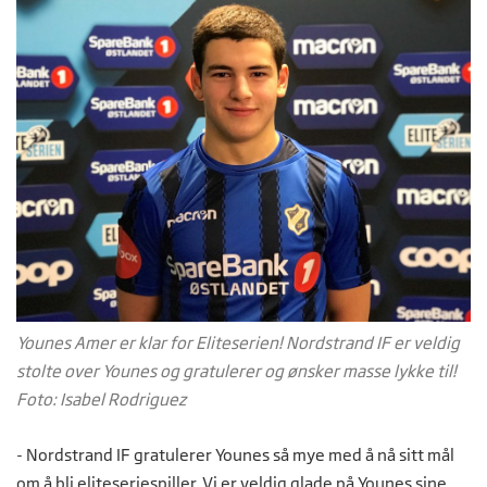
Younes Amer er klar for Eliteserien! Nordstrand IF er veldig
stolte over Younes og gratulerer og ønsker masse lykke til!
Foto: Isabel Rodriguez
- Nordstrand IF gratulerer Younes så mye med å nå sitt mål
om å bli eliteseriespiller. Vi er veldig glade på Younes sine