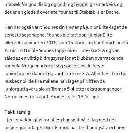
Stabæk for god dialog og godt og hyggelig samarbeid, og
det er en glede å overlate Younes til Stabæk, sier Bache.
Han har også vært Younes sin trener på Junior Elite-laget de
seneste sesongene. Younes ble tatt opp i Junior Elite
allerede sommeren 2016, som 15-åring, og har tilhørt laget i
2,5 år. I 2018 ble Younes toppskårer i Interkrets A og var
således en viktig bidragsyter for at klubben overraskende
for hele Norge markerte seg som ett av de beste
juniorlagene i landet og vant Interkrets A. Aller best fra i fjor
huskes nok de fire målene han laget på Niffen da
juniorgutta våre slo ut Tromsø 5-4 etter ekstraomganger i
Norgesmesterskapet. Younes fyller 18 år i april.
Takknemlig
- Jeg er veldig glad for at jeg har spilt på et lag med det
miljøet juniorlaget i Nordstrand har. Det har også vært høyt