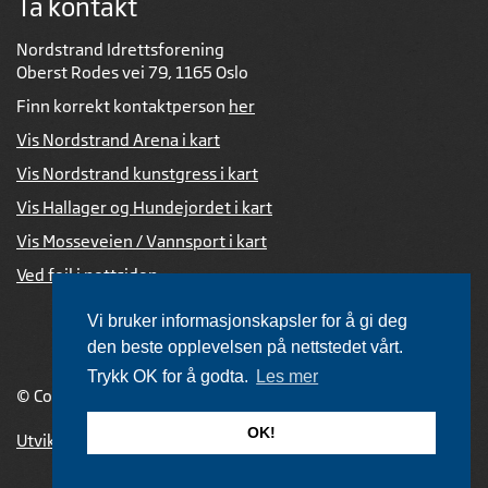
Ta kontakt
Nordstrand Idrettsforening
Oberst Rodes vei 79, 1165 Oslo
Finn korrekt kontaktperson
her
Vis Nordstrand Arena i kart
Vis Nordstrand kunstgress i kart
Vis Hallager og Hundejordet i kart
Vis Mosseveien / Vannsport i kart
Ved feil i nettsiden
Vi bruker informasjonskapsler for å gi deg
den beste opplevelsen på nettstedet vårt.
Trykk OK for å godta.
Les mer
© Copyright 2026 |
Personvernerklæring
OK!
Utviklet av Netlab
,
publiseres med eRedaktør