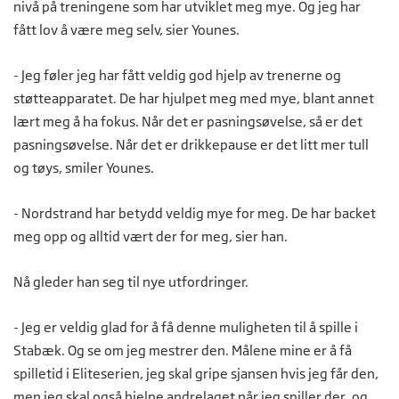
nivå på treningene som har utviklet meg mye. Og jeg har
fått lov å være meg selv, sier Younes.
- Jeg føler jeg har fått veldig god hjelp av trenerne og
støtteapparatet. De har hjulpet meg med mye, blant annet
lært meg å ha fokus. Når det er pasningsøvelse, så er det
pasningsøvelse. Når det er drikkepause er det litt mer tull
og tøys, smiler Younes.
- Nordstrand har betydd veldig mye for meg. De har backet
meg opp og alltid vært der for meg, sier han.
Nå gleder han seg til nye utfordringer.
- Jeg er veldig glad for å få denne muligheten til å spille i
Stabæk. Og se om jeg mestrer den. Målene mine er å få
spilletid i Eliteserien, jeg skal gripe sjansen hvis jeg får den,
men jeg skal også hjelpe andrelaget når jeg spiller der, og