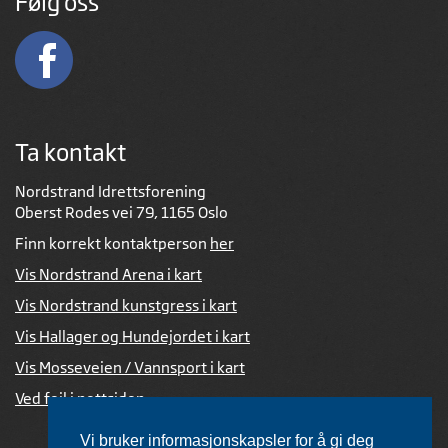
Følg oss
Ta kontakt
Nordstrand Idrettsforening
Oberst Rodes vei 79, 1165 Oslo
Finn korrekt kontaktperson
her
Vis Nordstrand Arena i kart
Vis Nordstrand kunstgress i kart
Vis Hallager og Hundejordet i kart
Vis Mosseveien / Vannsport i kart
Ved feil i nettsiden
Vi bruker informasjonskapsler for å gi deg