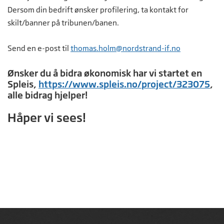
Dersom din bedrift ønsker profilering, ta kontakt for
skilt/banner på tribunen/banen.
Send en e-post til
thomas.holm@nordstrand-if.no
Ønsker du å bidra økonomisk har vi startet en
Spleis,
https://www.spleis.no/project/323075
,
alle bidrag hjelper!
Håper vi sees!