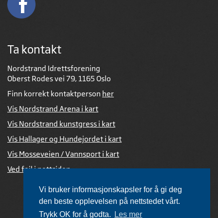
Ta kontakt
Nordstrand Idrettsforening
Oberst Rodes vei 79, 1165 Oslo
Finn korrekt kontaktperson
her
Vis Nordstrand Arena i kart
Vis Nordstrand kunstgress i kart
Vis Hallager og Hundejordet i kart
Vis Mosseveien / Vannsport i kart
Ved feil i nettsiden
Vi bruker informasjonskapsler for å gi deg
den beste opplevelsen på nettstedet vårt.
Trykk OK for å godta.
Les mer