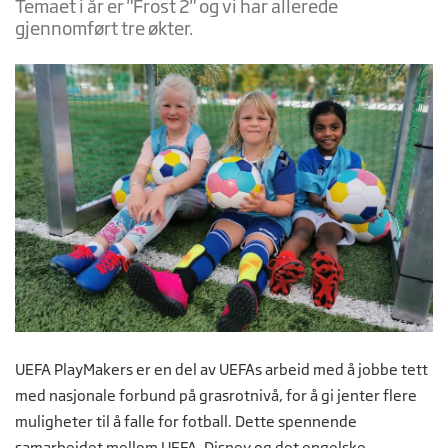
Temaet i år er "Frost 2" og vi har allerede
gjennomført tre økter.
UEFA PlayMakers er en del av UEFAs arbeid med å jobbe tett
med nasjonale forbund på grasrotnivå, for å gi jenter flere
muligheter til å falle for fotball. Dette spennende
samarbeidet mellom UEFA, Disney og det engelske