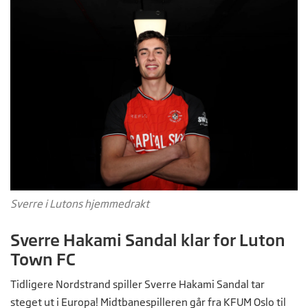
Sverre i Lutons hjemmedrakt
Sverre Hakami Sandal klar for Luton
Town FC
Tidligere Nordstrand spiller Sverre Hakami Sandal tar
steget ut i Europa! Midtbanespilleren går fra KFUM Oslo til