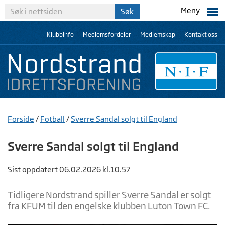
Meny
Klubbinfo
Medlemsfordeler
Medlemskap
Kontakt oss
Forside
/
Fotball
/
Sverre Sandal solgt til England
Sverre Sandal solgt til England
Sist oppdatert 06.02.2026 kl.10.57
Tidligere Nordstrand spiller Sverre Sandal er solgt
fra KFUM til den engelske klubben Luton Town FC.