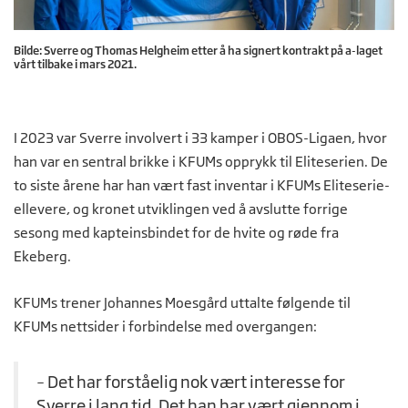
Bilde: Sverre og Thomas Helgheim etter å ha signert kontrakt på a-laget
vårt tilbake i mars 2021.
I 2023 var Sverre involvert i 33 kamper i OBOS-Ligaen, hvor
han var en sentral brikke i KFUMs opprykk til Eliteserien. De
to siste årene har han vært fast inventar i KFUMs Eliteserie-
ellevere, og kronet utviklingen ved å avslutte forrige
sesong med kapteinsbindet for de hvite og røde fra
Ekeberg.
KFUMs trener Johannes Moesgård uttalte følgende til
KFUMs nettsider i forbindelse med overgangen:
– Det har forståelig nok vært interesse for
Sverre i lang tid. Det han har vært gjennom i