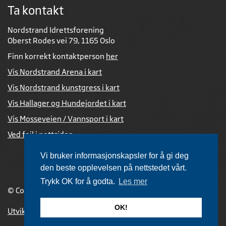
Ta kontakt
Nordstrand Idrettsforening
Oberst Rodes vei 79, 1165 Oslo
Finn korrekt kontaktperson
her
Vis Nordstrand Arena i kart
Vis Nordstrand kunstgress i kart
Vis Hallager og Hundejordet i kart
Vis Mosseveien / Vannsport i kart
Ved feil i nettsiden
Vi bruker informasjonskapsler for å gi deg
den beste opplevelsen på nettstedet vårt.
Trykk OK for å godta.
Les mer
© Copyright 2026 |
Personvernerklæring
OK!
Utviklet av Netlab
,
publiseres med eRedaktør