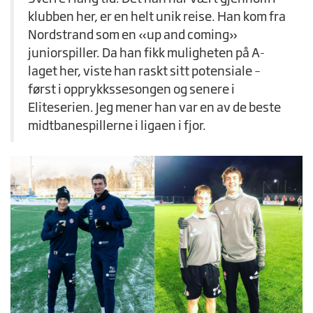
klubben her, er en helt unik reise. Han kom fra
Nordstrand som en «up and coming»
juniorspiller. Da han fikk muligheten på A-
laget her, viste han raskt sitt potensiale –
først i opprykkssesongen og senere i
Eliteserien. Jeg mener han var en av de beste
midtbanespillerne i ligaen i fjor.