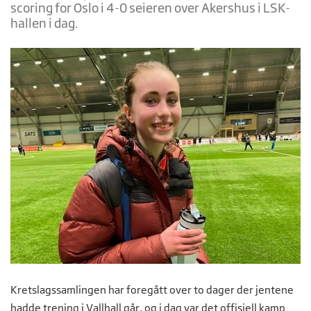
scoring for Oslo i 4-0 seieren over Akershus i LSK-
hallen i dag.
Kretslagssamlingen har foregått over to dager der jentene
hadde trening i Vallhall går, og i dag var det offisiell kamp