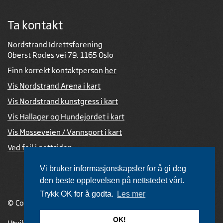
Ta kontakt
Nordstrand Idrettsforening
Oberst Rodes vei 79, 1165 Oslo
Finn korrekt kontaktperson
her
Vis Nordstrand Arena i kart
Vis Nordstrand kunstgress i kart
Vis Hallager og Hundejordet i kart
Vis Mosseveien / Vannsport i kart
Ved feil i nettsiden
Vi bruker informasjonskapsler for å gi deg
den beste opplevelsen på nettstedet vårt.
Trykk OK for å godta.
Les mer
© Copyright 2026 |
Personvernerklæring
OK!