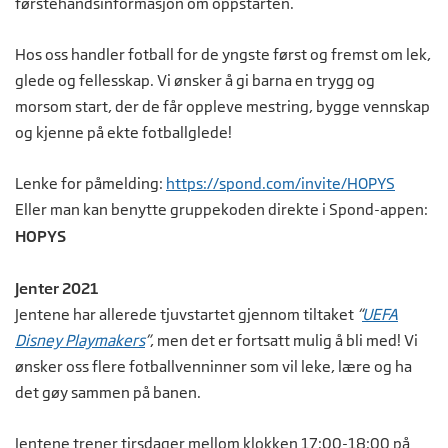
førstehåndsinformasjon om oppstarten.
Hos oss handler fotball for de yngste først og fremst om lek,
glede og fellesskap. Vi ønsker å gi barna en trygg og
morsom start, der de får oppleve mestring, bygge vennskap
og kjenne på ekte fotballglede!
Lenke for påmelding:
https://spond.com/invite/HOPYS
Eller man kan benytte gruppekoden direkte i Spond-appen:
HOPYS
Jenter 2021
Jentene har allerede tjuvstartet gjennom tiltaket
“
UEFA
Disney Playmakers
”
, men det er fortsatt mulig å bli med! Vi
ønsker oss flere fotballvenninner som vil leke, lære og ha
det gøy sammen på banen.
Jentene trener tirsdager mellom klokken 17:00-18:00 på