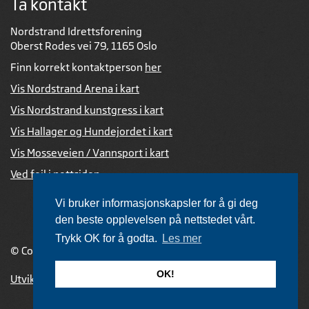
Ta kontakt
Nordstrand Idrettsforening
Oberst Rodes vei 79, 1165 Oslo
Finn korrekt kontaktperson
her
Vis Nordstrand Arena i kart
Vis Nordstrand kunstgress i kart
Vis Hallager og Hundejordet i kart
Vis Mosseveien / Vannsport i kart
Ved feil i nettsiden
Vi bruker informasjonskapsler for å gi deg
den beste opplevelsen på nettstedet vårt.
Trykk OK for å godta.
Les mer
© Copyright 2026 |
Personvernerklæring
OK!
Utviklet av Netlab
,
publiseres med eRedaktør