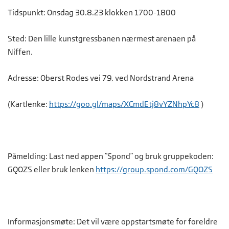
Tidspunkt:
Onsdag 30.8.23 klokken 1700-1800
Sted:
Den lille kunstgressbanen nærmest arenaen på
Niffen.
Adresse:
Oberst Rodes vei 79, ved Nordstrand Arena
(Kartlenke:
https://goo.gl/maps/XCmdEtj8vYZNhpYc8
)
Påmelding:
Last ned appen ”Spond” og bruk gruppekoden:
GQOZS eller bruk lenken
https://group.spond.com/GQOZS
Informasjonsmøte:
Det vil være oppstartsmøte for foreldre