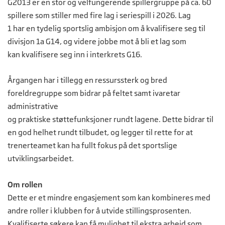
G2013 er en stor og velfungerende spillergruppe på ca. 60
spillere som stiller med fire lag i seriespill i 2026. Lag
1 har en tydelig sportslig ambisjon om å kvalifisere seg til
divisjon 1a G14, og videre jobbe mot å bli et lag som
kan kvalifisere seg inn i interkrets G16.
Årgangen har i tillegg en ressurssterk og bred
foreldregruppe som bidrar på feltet samt ivaretar
administrative
og praktiske støttefunksjoner rundt lagene. Dette bidrar til
en god helhet rundt tilbudet, og legger til rette for at
trenerteamet kan ha fullt fokus på det sportslige
utviklingsarbeidet.
Om rollen
Dette er et mindre engasjement som kan kombineres med
andre roller i klubben for å utvide stillingsprosenten.
Kvalifiserte søkere kan få mulighet til ekstra arbeid som