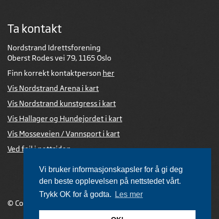
Ta kontakt
Nordstrand Idrettsforening
Oberst Rodes vei 79, 1165 Oslo
Finn korrekt kontaktperson
her
Vis Nordstrand Arena i kart
Vis Nordstrand kunstgress i kart
Vis Hallager og Hundejordet i kart
Vis Mosseveien / Vannsport i kart
Ved feil i nettsiden
Vi bruker informasjonskapsler for å gi deg
den beste opplevelsen på nettstedet vårt.
Trykk OK for å godta.
Les mer
© Copyright 2026 |
Personvernerklæring