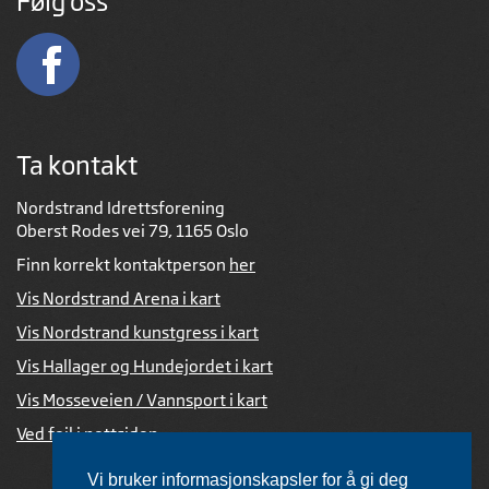
Følg oss
Ta kontakt
Nordstrand Idrettsforening
Oberst Rodes vei 79, 1165 Oslo
Finn korrekt kontaktperson
her
Vis Nordstrand Arena i kart
Vis Nordstrand kunstgress i kart
Vis Hallager og Hundejordet i kart
Vis Mosseveien / Vannsport i kart
Ved feil i nettsiden
Vi bruker informasjonskapsler for å gi deg