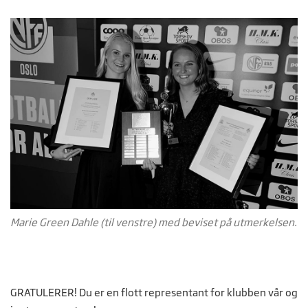
Marie Green Dahle (til venstre) med beviset på utmerkelsen.
GRATULERER! Du er en flott representant for klubben vår og