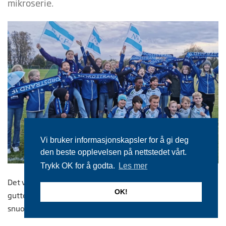
mikroserie.
Vi bruker informasjonskapsler for å gi deg
den beste opplevelsen på nettstedet vårt.
Trykk OK for å godta.
Les mer
Det var stor stas for store og små. Jentene fikk også heiet
OK!
gutter 2010 til seier og inspirert 2012 til tidenes
snuoperasjon.