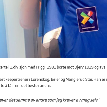
rte i 1.divisjon med Frigg i 1991 borte mot Djerv 1919 og avslu
t keepertrener i Lørenskog, Bøler og Manglerud Star. Han er ster
fte å få frem det beste i andre.
rever det samme av andre som jeg krever av meg selv."