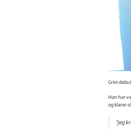
Grim debute
Han har vær
og klarer o
"Jeg k