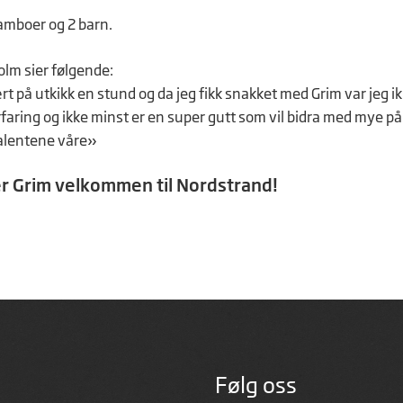
amboer og 2 barn.
m sier følgende:
t på utkikk en stund og da jeg fikk snakket med Grim var jeg ikke 
rfaring og ikke minst er en super gutt som vil bidra med mye 
alentene våre»
r Grim velkommen til Nordstrand!
Følg oss