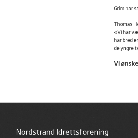
Grim har s
Thomas Hol
«Vi har vær
har bred e
de yngre t
Vi ønske
Nordstrand Idrettsforening