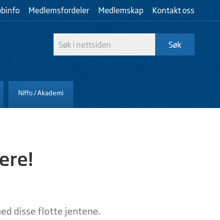
bbinfo
Medlemsfordeler
Medlemskap
Kontakt oss
Niffo / Akademi
lere!
med disse flotte jentene.