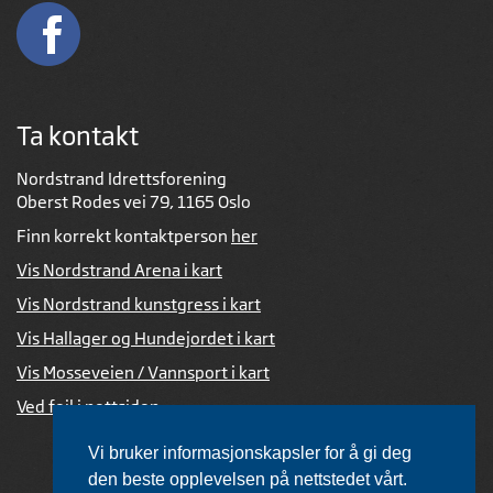
Ta kontakt
Nordstrand Idrettsforening
Oberst Rodes vei 79, 1165 Oslo
Finn korrekt kontaktperson
her
Vis Nordstrand Arena i kart
Vis Nordstrand kunstgress i kart
Vis Hallager og Hundejordet i kart
Vis Mosseveien / Vannsport i kart
Ved feil i nettsiden
Vi bruker informasjonskapsler for å gi deg
den beste opplevelsen på nettstedet vårt.