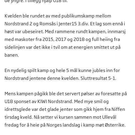
de yngre. I tillegg hjalp U18 til.
Kvelden ble rundet av med publikumskamp mellom
Nordstrand 2 og Romsås i Jenter15 3.div. Et lag som ennå i
høst var ubeseiret. Med rammene rundt kampen, innmarsj
med maskoter fra 2015, 2017 og 2018 og full heiing fra
sidelinjen var det ikke i tvil om at energien smittet ut på
banen.
En nydelig spilt kamp og hele 5 mål kunne jubles inn for
Nordstrand jentene denne kvelden. Sluttresultat 5-1.
Mens kampen pågikk ble det servert pølser av foresatte på
U18 sponset av KIWI Nordstrand. Med mye smil og
idrettsglede var det glade jenter som gikk hjem fra Niffen
tirsdag kveld. Nå setter vi kursen sammen mot Ullevål
fredag for å heie på Norges landslag i kamp møt Østerrike.