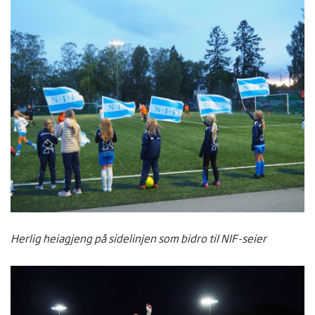
Herlig heiagjeng på sidelinjen som bidro til NIF-seier