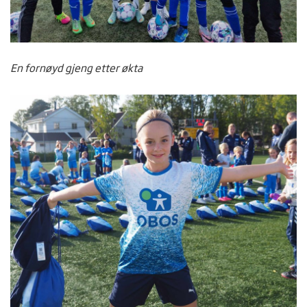
En fornøyd gjeng etter økta