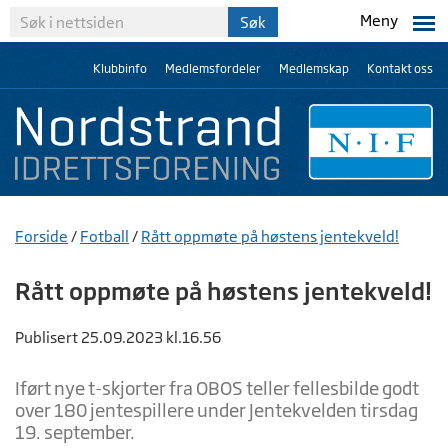
Meny
Klubbinfo
Medlemsfordeler
Medlemskap
Kontakt oss
Forside
/
Fotball
/
Rått oppmøte på høstens jentekveld!
Rått oppmøte på høstens jentekveld!
Publisert 25.09.2023 kl.16.56
Iført nye t-skjorter fra OBOS teller fellesbilde godt
over 180 jentespillere under Jentekvelden tirsdag
19. september.