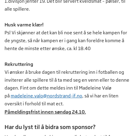
1.divisjon Jenter 19. Det blir servert kveldsmat – pølser, til
alle spillere.
Husk varme klær!
Ps! Vi skjønner at det kan bli noe sent å se hele kampen for
de yngste, så når kampen er i gang kan foreldre komme å
hente de minste etter ønske, ca. kl 18.40
Rekruttering
Vi ønsker å bruke dagen til rekruttering inn i fotballen og
inviterer alle spillere til å ta med seg en venn eller to denne
dagen. Fint om dette meldes inn til Madeleine Valø
på
madeleine.valo@nordstrand-if.no
, så vi har en liten
oversikt i forhold til mat ect.
Påmeldingsfrist innen søndag 24.10.
Har du lyst til å bidra som sponsor?