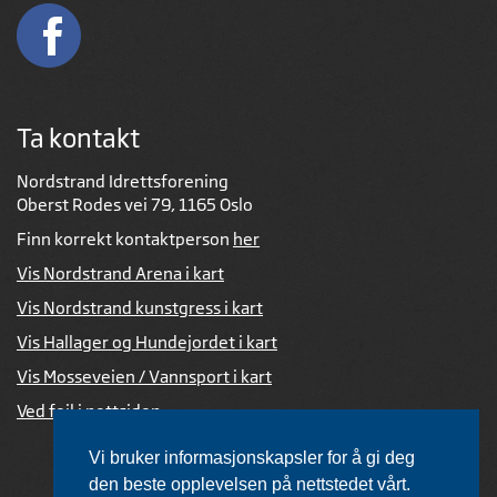
Ta kontakt
Nordstrand Idrettsforening
Oberst Rodes vei 79, 1165 Oslo
Finn korrekt kontaktperson
her
Vis Nordstrand Arena i kart
Vis Nordstrand kunstgress i kart
Vis Hallager og Hundejordet i kart
Vis Mosseveien / Vannsport i kart
Ved feil i nettsiden
Vi bruker informasjonskapsler for å gi deg
den beste opplevelsen på nettstedet vårt.