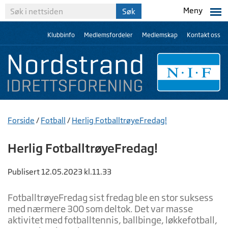
Meny
Klubbinfo
Medlemsfordeler
Medlemskap
Kontakt oss
Forside
/
Fotball
/
Herlig FotballtrøyeFredag!
Herlig FotballtrøyeFredag!
Publisert 12.05.2023 kl.11.33
FotballtrøyeFredag sist fredag ble en stor suksess
med nærmere 300 som deltok. Det var masse
aktivitet med fotballtennis, ballbinge, løkkefotball,