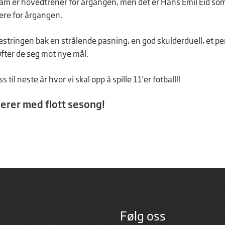
m er hovedtrener for årgangen, men det er Hans Emil Eid som
ere for årgangen.
estringen bak en strålende pasning, en god skulderduell, et per
ter de seg mot nye mål.
s til neste år hvor vi skal opp å spille 11’er fotball!!
lerer med flott sesong!
Følg oss