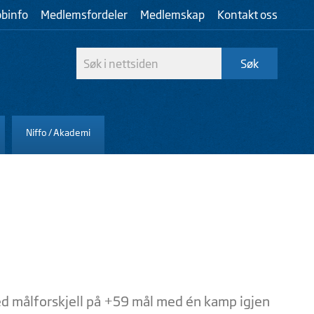
bbinfo
Medlemsfordeler
Medlemskap
Kontakt oss
Niffo / Akademi
ed målforskjell på +59 mål med én kamp igjen