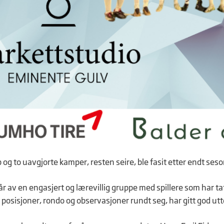
 og to uavgjorte kamper, resten seire, ble fasit etter endt seso
år av en engasjert og lærevillig gruppe med spillere som har t
posisjoner, rondo og observasjoner rundt seg, har gitt god utte