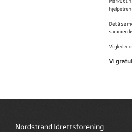
Markus Cha
hjelpetren
Det å se m
sammen løf
Vi gleder os
Vi gratu
Nordstrand Idrettsforening