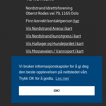
Nordstrand Idrettsforening
Oberst Rodes vei 79, 1165 Oslo
Finn korrekt kontaktperson
her
Vis Nordstrand Arena i kart
Vis Nordstrand kunstgress i kart
Vis Hallager og Hundejordet i kart
Vis Mosseveien / Vannsport i kart
Ved feil i nettsiden
Vi bruker informasjonskapsler for å gi deg
den beste opplevelsen på nettstedet vårt.
Trykk OK for å godta.
Les mer
Utviklet av Netlab
,
publiseres med eRedaktør
OK!