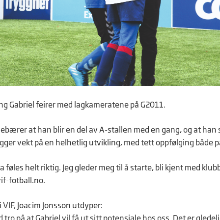
ung Gabriel feirer med lagkameratene på G2011.
ebærer at han blir en del av A-stallen med en gang, og at han s
gger vekt på en helhetlig utvikling, med tett oppfølging både 
 føles helt riktig. Jeg gleder meg til å starte, bli kjent med 
vif-fotball.no.
i VIF, Joacim Jonsson utdyper:
d tro på at Gabriel vil få ut sitt potensiale hos oss. Det er glede