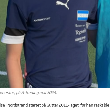
l venstre) på A-trening mai 2024.
ise i Nordstrand startet på Gutter 2011-laget, før han raskt bl