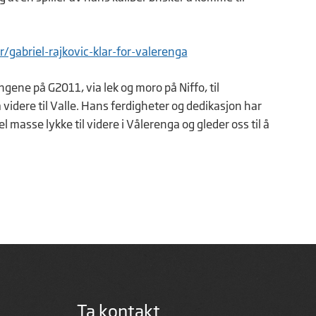
/gabriel-rajkovic-klar-for-valerenga
ingene på G2011, via lek og moro på Niffo, til
 videre til Valle. Hans ferdigheter og dedikasjon har
l masse lykke til videre i Vålerenga og gleder oss til å
Ta kontakt