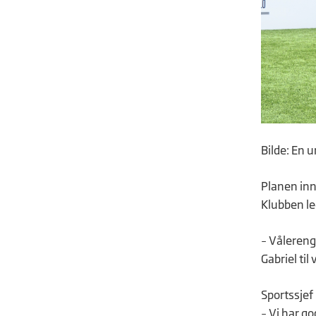
Bilde: En 
Planen inn
Klubben le
– Vålerenga
Gabriel til 
Sportssjef 
– Vi har go