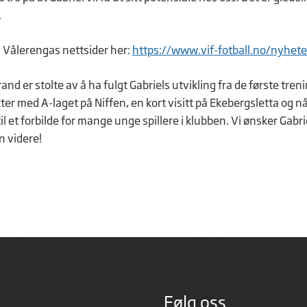
.
 Vålerengas nettsider her:
https://www.vif-fotball.no/nyheter
rand er stolte av å ha fulgt Gabriels utvikling fra de første tren
er med A-laget på Niffen, en kort visitt på Ekebergsletta og nå
il et forbilde for mange unge spillere i klubben. Vi ønsker Gabrie
n videre!
Følg oss