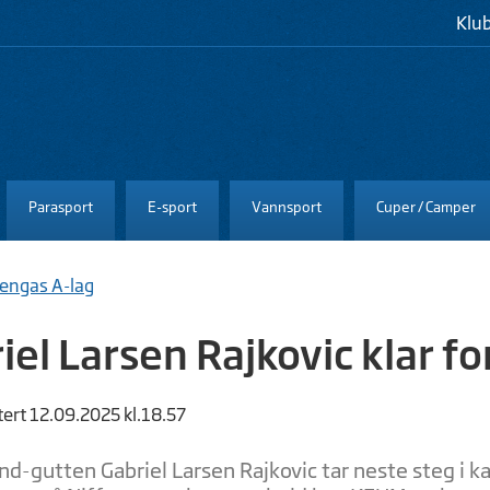
Klu
Parasport
E-sport
Vannsport
Cuper / Camper
rengas A-lag
iel Larsen Rajkovic klar f
tert 12.09.2025 kl.18.57
d-gutten Gabriel Larsen Rajkovic tar neste steg i k