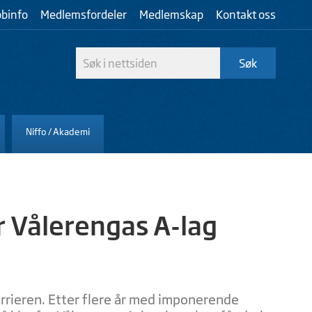
bbinfo
Medlemsfordeler
Medlemskap
Kontakt oss
Niffo / Akademi
or Vålerengas A-lag
arrieren. Etter flere år med imponerende