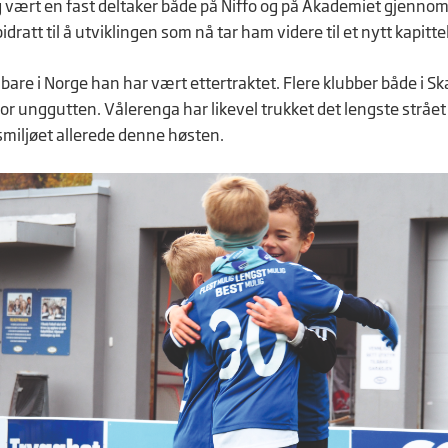
egg vært en fast deltaker både på Niffo og på Akademiet gjenno
idratt til å utviklingen som nå tar ham videre til et nytt kapittel
 bare i Norge han har vært ettertraktet. Flere klubber både i S
or unggutten. Vålerenga har likevel trukket det lengste strået 
gsmiljøet allerede denne høsten.