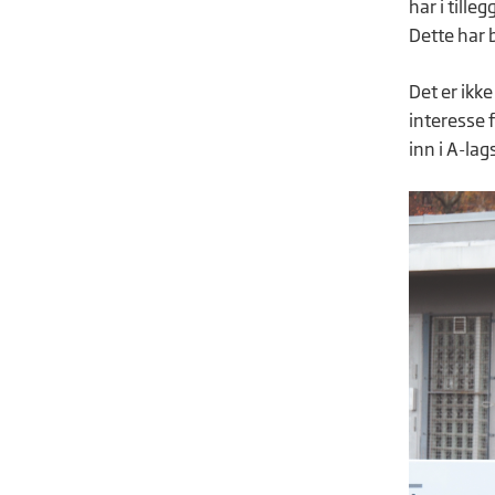
har i till
Dette har b
Det er ikke
interesse f
inn i A-la