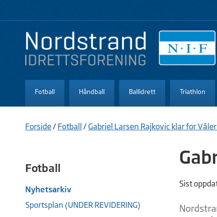
Fotball
Håndball
Ballidrett
Triathlon
Forside
/
Fotball
/
Gabriel Larsen Rajkovic klar for Våle
Gabr
Fotball
Sist oppda
Nyhetsarkiv
Sportsplan (UNDER REVIDERING)
Nordstran