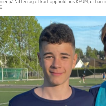
ner på Niffen og et kort opphold hos KFUM, er han nå
9.