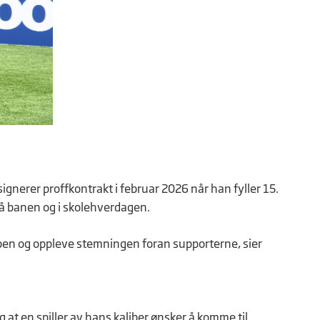
ignerer proffkontrakt i februar 2026 når han fyller 15.
på banen og i skolehverdagen.
klubben og oppleve stemningen foran supporterne, sier
lig at en spiller av hans kaliber ønsker å komme til