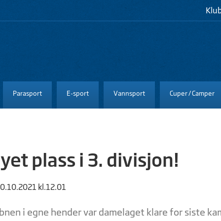
Klu
Parasport
E-sport
Vannsport
Cuper / Camper
yet plass i 3. divisjon!
20.10.2021 kl.12.01
nen i egne hender var damelaget klare for siste kamp 