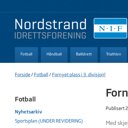
Fotball
Håndball
Ballidrett
Triathlon
Forside
/
Fotball
/
Fornyet plass i 3. divisjon!
Forn
Fotball
Publisert 
Nyhetsarkiv
Sportsplan (UNDER REVIDERING)
Med skjeb