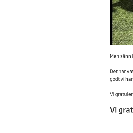
Men sånn bl
Det har væ
godt vi har
Vi gratuler
Vi grat