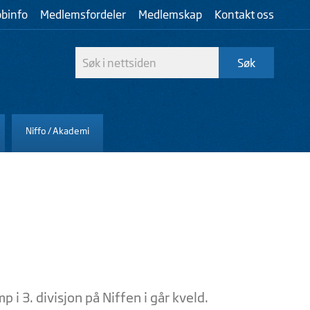
bbinfo
Medlemsfordeler
Medlemskap
Kontakt oss
Niffo / Akademi
i 3. divisjon på Niffen i går kveld.