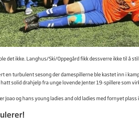
e det ikke. Langhus/Ski/Oppegård fikk dessverre ikke til å still
rt en turbulent sesong der damespillerne ble kastet inn i kamp
 hatt solid drahjelp fra unge lovende Jenter 19-spillere som vir
er Joao og hans young ladies and old ladies med fornyet plass i
ulerer!