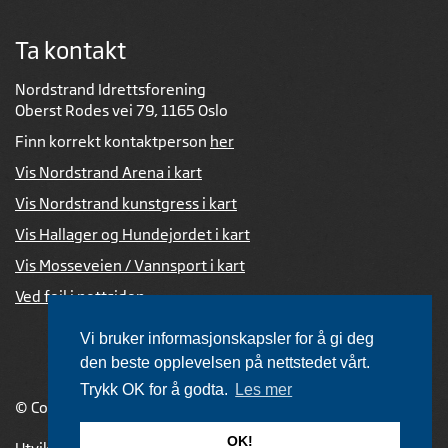
Ta kontakt
Nordstrand Idrettsforening
Oberst Rodes vei 79, 1165 Oslo
Finn korrekt kontaktperson
her
Vis Nordstrand Arena i kart
Vis Nordstrand kunstgress i kart
Vis Hallager og Hundejordet i kart
Vis Mosseveien / Vannsport i kart
Ved feil i nettsiden
Vi bruker informasjonskapsler for å gi deg
den beste opplevelsen på nettstedet vårt.
Trykk OK for å godta.
Les mer
© Copyright 2026 |
Personvernerklæring
OK!