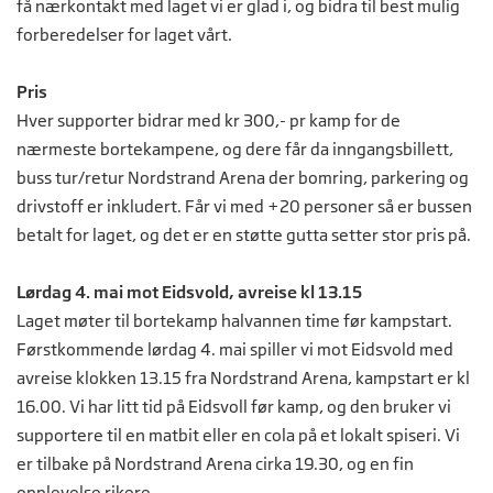
få nærkontakt med laget vi er glad i, og bidra til best mulig
forberedelser for laget vårt.
Pris
Hver supporter bidrar med kr 300,- pr kamp for de
nærmeste bortekampene, og dere får da inngangsbillett,
buss tur/retur Nordstrand Arena der bomring, parkering og
drivstoff er inkludert. Får vi med +20 personer så er bussen
betalt for laget, og det er en støtte gutta setter stor pris på.
Lørdag 4. mai mot Eidsvold, avreise kl 13.15
Laget møter til bortekamp halvannen time før kampstart.
Førstkommende lørdag 4. mai spiller vi mot Eidsvold med
avreise klokken 13.15 fra Nordstrand Arena, kampstart er kl
16.00. Vi har litt tid på Eidsvoll før kamp, og den bruker vi
supportere til en matbit eller en cola på et lokalt spiseri. Vi
er tilbake på Nordstrand Arena cirka 19.30, og en fin
opplevelse rikere.