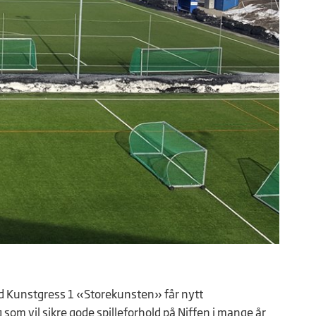
and Kunstgress 1 «Storekunsten» får nytt
m vil sikre gode spilleforhold på Niffen i mange år