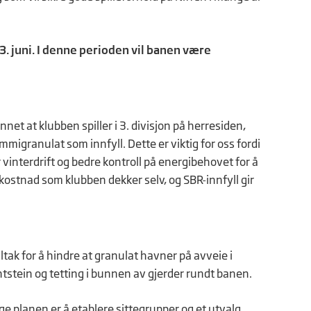
3. juni. I denne perioden vil banen være
net at klubben spiller i 3. divisjon på herresiden,
granulat som innfyll. Dette er viktig for oss fordi
 vinterdrift og bedre kontroll på energibehovet for å
ostnad som klubben dekker selv, og SBR-innfyll gir
ltak for å hindre at granulat havner på avveie i
stein og tetting i bunnen av gjerder rundt banen.
ge planen er å etablere sittegrupper og et utvalg