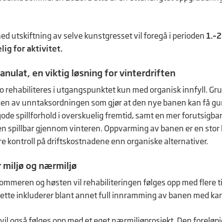
ed utskiftning av selve kunstgresset vil foregå i perioden
1.–2
lig for aktivitet.
ulat, en viktig løsning for vinterdriften
o rehabiliteres i utgangspunktet kun med organisk innfyll. Grun
en av unntaksordningen som gjør at den nye banen kan få gummi
gode spillforhold i overskuelig fremtid, samt en mer forutsigbar
n spillbar gjennom vinteren. Oppvarming av banen er en stor k
re kontroll på driftskostnadene enn organiske alternativer.
r miljø og nærmiljø
sommeren og høsten vil rehabiliteringen følges opp med flere ti
ette inkluderer blant annet full innramming av banen med kant
 vil også følges opp med et eget nærmiljøprosjekt. Den foreløpi