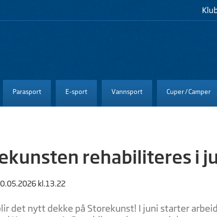
Klu
Parasport
E-sport
Vannsport
Cuper / Camper
ekunsten rehabiliteres i j
20.05.2026 kl.13.22
lir det nytt dekke på Storekunst! I juni starter arb