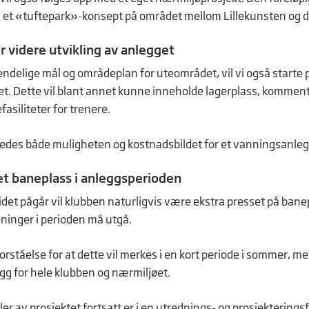
i et «tuftepark»-konsept på området mellom Lillekunsten og de
r videre utvikling av anlegget
endelige mål og områdeplan for uteområdet, vil vi også starte pr
t. Dette vil blant annet kunne inneholde lagerplass, komme
asiliteter for trenere.
utredes både muligheten og kostnadsbildet for et vanningsanle
t baneplass i anleggsperioden
det pågår vil klubben naturligvis være ekstra presset på banep
eninger i perioden må utgå.
orståelse for at dette vil merkes i en kort periode i sommer, m
gg for hele klubben og nærmiljøet.
er av prosjektet fortsatt er i en utrednings- og prosjekteringsf