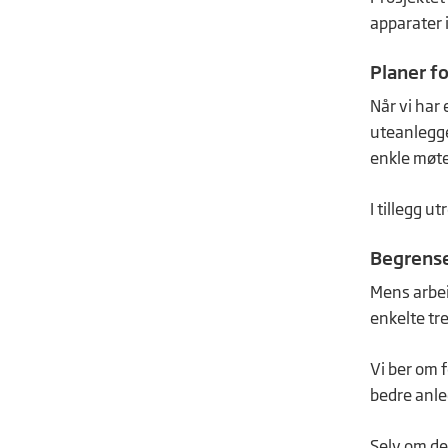
apparater 
Planer fo
Når vi har 
uteanlegge
enkle møtef
I tillegg 
Begrense
Mens arbei
enkelte tr
Vi ber om f
bedre anle
Selv om del