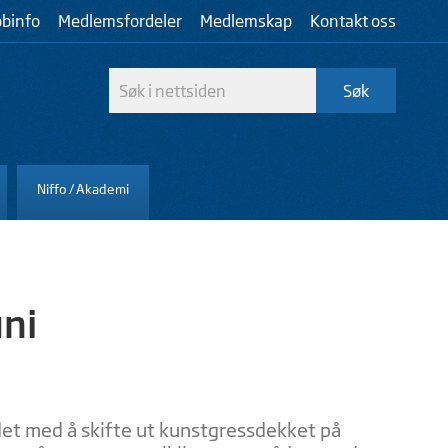
bbinfo
Medlemsfordeler
Medlemskap
Kontakt oss
Niffo / Akademi
uni
eidet med å skifte ut kunstgressdekket på