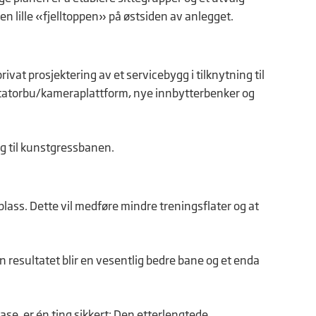
n lille «fjelltoppen» på østsiden av anlegget.
ivat prosjektering av et servicebygg i tilknytning til
ntatorbu/kameraplattform, nye innbytterbenker og
gg til kunstgressbanen.
lass. Dette vil medføre mindre treningsflater og at
en resultatet blir en vesentlig bedre bane og et enda
ase, er én ting sikkert: Den etterlengtede