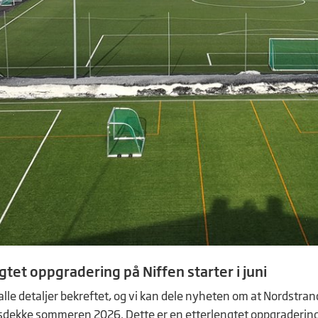
gtet oppgradering på Niffen starter i juni
 alle detaljer bekreftet, og vi kan dele nyheten om at Nordstr
dekke sommeren 2026. Dette er en etterlengtet oppgradering so