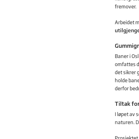
fremover.
Arbeidet m
utilgjenge
Gummigran
Baner i Osl
omfattes d
det sikrer 
holde bane
derfor bed
Tiltak fo
I løpet av 
naturen. D
Prosjektet