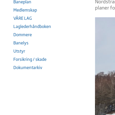
Nordstra
Baneplan
planer f
Medlemskap
VÅRE LAG
Laglederhåndboken
Dommere
Banelys
Utstyr
Forsikring / skade
Dokumentarkiv