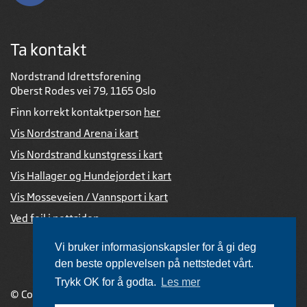
Ta kontakt
Nordstrand Idrettsforening
Oberst Rodes vei 79, 1165 Oslo
Finn korrekt kontaktperson
her
Vis Nordstrand Arena i kart
Vis Nordstrand kunstgress i kart
Vis Hallager og Hundejordet i kart
Vis Mosseveien / Vannsport i kart
Ved feil i nettsiden
Vi bruker informasjonskapsler for å gi deg
den beste opplevelsen på nettstedet vårt.
Trykk OK for å godta.
Les mer
© Copyright 2026 |
Personvernerklæring