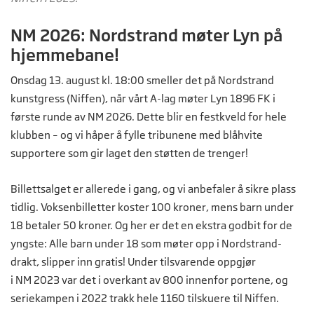
NM 2026: Nordstrand møter Lyn på
hjemmebane!
Onsdag 13. august kl. 18:00 smeller det på Nordstrand
kunstgress (Niffen), når vårt A-lag møter Lyn 1896 FK i
første runde av NM 2026. Dette blir en festkveld for hele
klubben – og vi håper å fylle tribunene med blåhvite
supportere som gir laget den støtten de trenger!
Billettsalget er allerede i gang, og vi anbefaler å sikre plass
tidlig. Voksenbilletter koster 100 kroner, mens barn under
18 betaler 50 kroner. Og her er det en ekstra godbit for de
yngste: Alle barn under 18 som møter opp i Nordstrand-
drakt, slipper inn gratis! Under tilsvarende oppgjør
i NM 2023 var det i overkant av 800 innenfor portene, og
seriekampen i 2022 trakk hele 1160 tilskuere til Niffen.